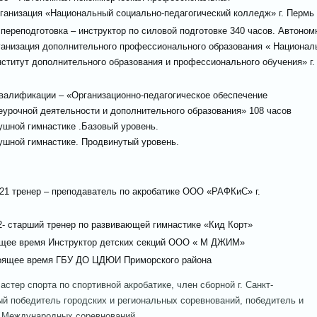
ганизация «Национальный социально-педагогический колледж» г. Пермь
ереподготовка – инструктор по силовой подготовке 340 часов. Автоном
ганизация дополнительного профессионального образования « Национал
ститут дополнительного образования и профессионального обучения» г.
валификации – «Организационно-педагогическое обеспечение
еурочной деятельности и дополнительного образования» 108 часов
ушной гимнастике .Базовый уровень.
ушной гимнастике. Продвинутый уровень.
2021 тренер – преподаватель по акробатике ООО «РАФКиС» г.
22- старший тренер по развивающей гимнастике «Кид Корт»
ящее время
Инструктор детских секций ООО « М ДЖИМ»
тоящее время
ГБУ ДО ЦДЮИ Приморского района
стер спорта по спортивной акробатике, член сборной г. Санкт-
ый победитель городских и региональных соревнований, победитель и
и Международных соревнований.