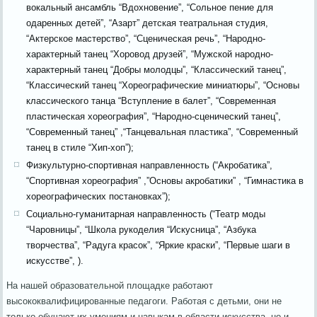
вокальный ансамбль “Вдохновение”, “Сольное пение для
одаренных детей”, “Азарт” детская театральная студия,
“Актерское мастерство”, “Сценическая речь”, “Народно-
характерный танец “Хоровод друзей”, “Мужской народно-
характерный танец “Добры молодцы”, “Классический танец”,
“Классический танец “Хореографические миниатюры”, “Основы
классического танца “Вступление в балет”, “Современная
пластическая хореография”, “Народно-сценический танец”,
“Современный танец” ,“Танцевальная пластика”, “Современный
танец в стиле “Хип-хоп”);
Физкультурно-спортивная направленность (“Акробатика”,
“Спортивная хореография” ,”Основы акробатики” , “Гимнастика в
хореографических постановках”);
Социально-гуманитарная направленность (“Театр моды
“Чаровницы”, “Школа рукоделия “Искусница”, “Азбука
творчества”, “Радуга красок”, “Яркие краски”, “Первые шаги в
искусстве”, ).
На нашей образовательной площадке работают
высококвалифицированные педагоги. Работая с детьми, они не
только обучают их умениям и навыкам в области искусства, но и